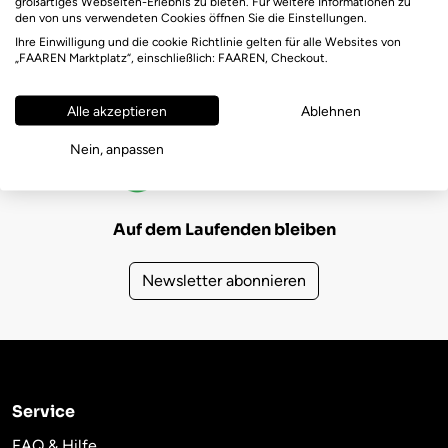
großartiges Webseiten-Erlebnis zu bieten. Für weitere Informationen zu
den von uns verwendeten Cookies öffnen Sie die Einstellungen.
Ihre Einwilligung und die cookie Richtlinie gelten für alle Websites von
„FAAREN Marktplatz“, einschließlich: FAAREN, Checkout.
Alle akzeptieren
Ablehnen
FAAREN Marktplatz Bewertungen
Nein, anpassen
(725)
4,6
Auf dem Laufenden bleiben
Newsletter abonnieren
Service
FAQ & Hilfe