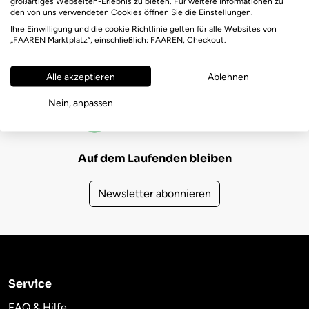
großartiges Webseiten-Erlebnis zu bieten. Für weitere Informationen zu
den von uns verwendeten Cookies öffnen Sie die Einstellungen.
Ihre Einwilligung und die cookie Richtlinie gelten für alle Websites von
„FAAREN Marktplatz“, einschließlich: FAAREN, Checkout.
Alle akzeptieren
Ablehnen
FAAREN Marktplatz Bewertungen
Nein, anpassen
(723)
4,6
Auf dem Laufenden bleiben
Newsletter abonnieren
Service
FAQ & Hilfe