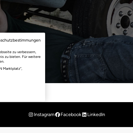
nschutzbestimmungen
ebseite zu verbessern,
is zu bieten. Für weitere
en.
N Marktplatz“,
Instagram
Facebook
LinkedIn