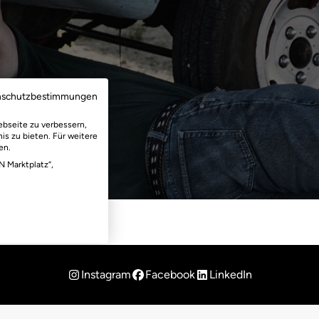
nschutzbestimmungen
ebseite zu verbessern,
is zu bieten. Für weitere
en.
N Marktplatz“,
Instagram
Facebook
LinkedIn