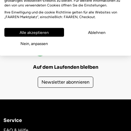
großartiges Webseiten-Erlebnis zu bieten. Für weitere Informationen zu
den von uns verwendeten Cookies öffnen Sie die Einstellungen.
Ihre Einwilligung und die cookie Richtlinie gelten für alle Websites von
„FAAREN Marktplatz“, einschließlich: FAAREN, Checkout.
Alle akzeptieren
Ablehnen
FAAREN Marktplatz Bewertungen
Nein, anpassen
(722)
4,6
Auf dem Laufenden bleiben
Newsletter abonnieren
Service
FAQ & Hilfe