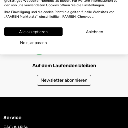
großartiges Webseiten-Erlebnis zu bieten. Für weitere Informationen zu
den von uns verwendeten Cookies öffnen Sie die Einstellungen.
Ihre Einwilligung und die cookie Richtlinie gelten für alle Websites von
„FAAREN Marktplatz“, einschließlich: FAAREN, Checkout.
Alle akzeptieren
Ablehnen
FAAREN Marktplatz Bewertungen
Nein, anpassen
(723)
4,6
Auf dem Laufenden bleiben
Newsletter abonnieren
Service
FAQ & Hilfe