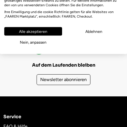
großartiges Webseiten-Erlebnis zu bieten. Für weitere Informationen zu
den von uns verwendeten Cookies öffnen Sie die Einstellungen.
Ihre Einwilligung und die cookie Richtlinie gelten für alle Websites von
„FAAREN Marktplatz“, einschließlich: FAAREN, Checkout.
Alle akzeptieren
Ablehnen
FAAREN Marktplatz Bewertungen
Nein, anpassen
(723)
4,6
Auf dem Laufenden bleiben
Newsletter abonnieren
Service
FAQ & Hilfe