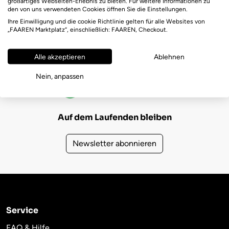
großartiges Webseiten-Erlebnis zu bieten. Für weitere Informationen zu
den von uns verwendeten Cookies öffnen Sie die Einstellungen.
Ihre Einwilligung und die cookie Richtlinie gelten für alle Websites von
„FAAREN Marktplatz“, einschließlich: FAAREN, Checkout.
Alle akzeptieren
Ablehnen
FAAREN Marktplatz Bewertungen
Nein, anpassen
(723)
4,6
Auf dem Laufenden bleiben
Newsletter abonnieren
Service
FAQ & Hilfe