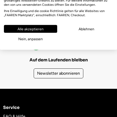
großartiges Webseiten-Erlebnis zu bieten. Für weitere Informationen zu
den von uns verwendeten Cookies öffnen Sie die Einstellungen.
Ihre Einwilligung und die cookie Richtlinie gelten für alle Websites von
„FAAREN Marktplatz“, einschließlich: FAAREN, Checkout.
Alle akzeptieren
Ablehnen
FAAREN Marktplatz Bewertungen
Nein, anpassen
(721)
4,6
Auf dem Laufenden bleiben
Newsletter abonnieren
Service
FAQ & Hilfe