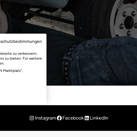
nschutzbestimmungen
ebseite zu verbessern,
is zu bieten. Für weitere
en.
N Marktplatz“,
Instagram
Facebook
LinkedIn