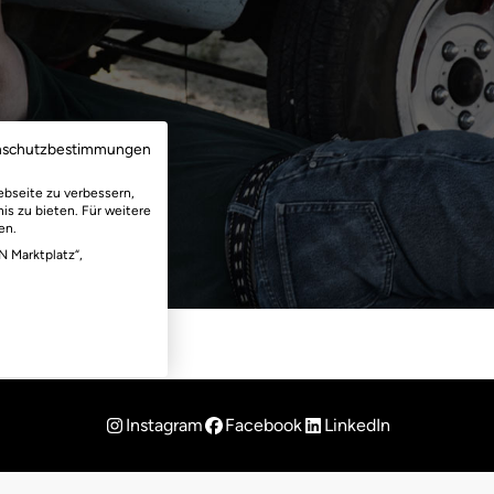
nschutzbestimmungen
ebseite zu verbessern,
is zu bieten. Für weitere
en.
N Marktplatz“,
Instagram
Facebook
LinkedIn