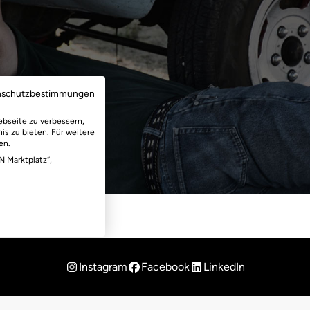
nschutzbestimmungen
ebseite zu verbessern,
is zu bieten. Für weitere
en.
N Marktplatz“,
Instagram
Facebook
LinkedIn