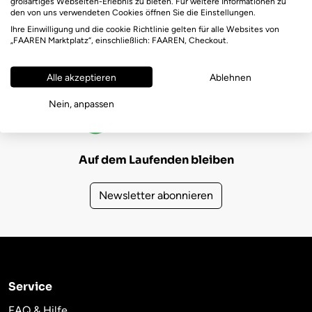
großartiges Webseiten-Erlebnis zu bieten. Für weitere Informationen zu
den von uns verwendeten Cookies öffnen Sie die Einstellungen.
Ihre Einwilligung und die cookie Richtlinie gelten für alle Websites von
„FAAREN Marktplatz“, einschließlich: FAAREN, Checkout.
Alle akzeptieren
Ablehnen
FAAREN Marktplatz Bewertungen
Nein, anpassen
(725)
4,6
Auf dem Laufenden bleiben
Newsletter abonnieren
Service
FAQ & Hilfe