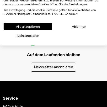
großartiges Webseiten-Erlebnis zu bieten. Für weitere Informationen zu
den von uns verwendeten Cookies öffnen Sie die Einstellungen.
Ihre Einwilligung und die cookie Richtlinie gelten für alle Websites von
„FAAREN Marktplatz“, einschließlich: FAAREN, Checkout.
Alle akzeptieren
Ablehnen
FAAREN Marktplatz Bewertungen
Nein, anpassen
(725)
4,6
Auf dem Laufenden bleiben
Newsletter abonnieren
Service
FAQ & Hilfe