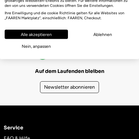
großartiges Webseiten-Erlebnis zu bieten. Für weitere Informationen zu
den von uns verwendeten Cookies öffnen Sie die Einstellungen.
Ihre Einwilligung und die cookie Richtlinie gelten für alle Websites von
„FAAREN Marktplatz“, einschließlich: FAAREN, Checkout.
Alle akzeptieren
Ablehnen
FAAREN Marktplatz Bewertungen
Nein, anpassen
(723)
4,6
Auf dem Laufenden bleiben
Newsletter abonnieren
Service
FAQ & Hilfe